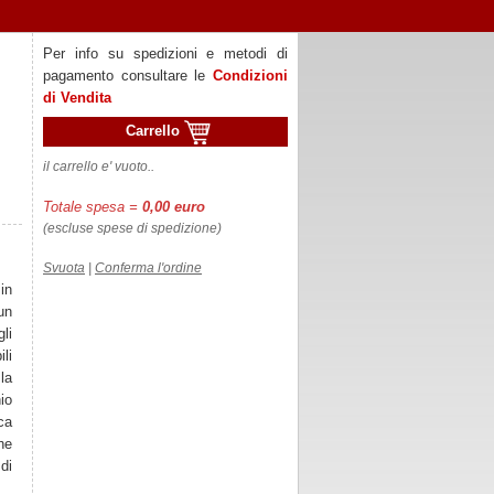
Per info su spedizioni e metodi di
pagamento consultare le
Condizioni
di Vendita
Carrello
il carrello e' vuoto..
Totale spesa =
0,00 euro
(escluse spese di spedizione)
Svuota
|
Conferma l'ordine
in
un
gli
li
la
io
ca
che
di