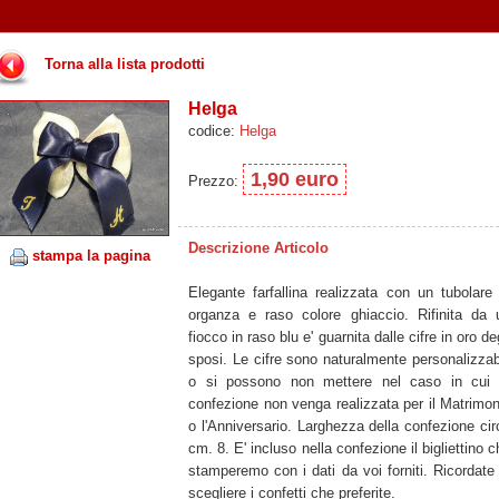
Torna alla lista prodotti
Helga
codice:
Helga
1,90 euro
Prezzo:
Descrizione Articolo
stampa la pagina
Elegante farfallina realizzata con un tubolare 
organza e raso colore ghiaccio. Rifinita da 
fiocco in raso blu e' guarnita dalle cifre in oro de
sposi. Le cifre sono naturalmente personalizzabi
o si possono non mettere nel caso in cui 
confezione non venga realizzata per il Matrimon
o l'Anniversario. Larghezza della confezione cir
cm. 8. E' incluso nella confezione il bigliettino 
stamperemo con i dati da voi forniti. Ricordate 
scegliere i confetti che preferite.