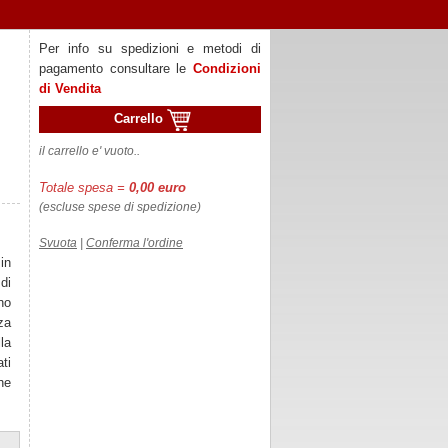
Per info su spedizioni e metodi di
pagamento consultare le
Condizioni
di Vendita
Carrello
il carrello e' vuoto..
Totale spesa =
0,00 euro
(escluse spese di spedizione)
Svuota
|
Conferma l'ordine
in
di
no
za
la
ti
che