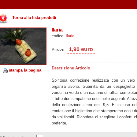
Torna alla lista prodotti
Ilaria
codice:
Ilaria
1,90 euro
Prezzo:
Descrizione Articolo
stampa la pagina
Spiritosa confezione realizzata con un velo 
organza avorio. Guarnita da un cespuglietto 
verdurina verde e un nastrino di raffia, completa
il tutto due simpatiche coccinelle augurali. Altez
della confezione circa cm. 9,5. E' incluso nel
confezione il bigliettino che stamperemo con i da
da voi forniti. Ricordate di scegliere i confetti 
preferite.