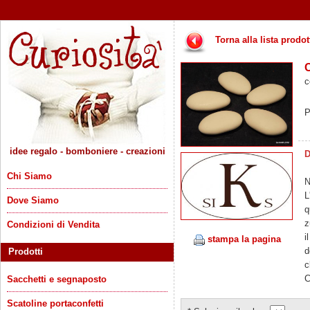
Torna alla lista prodot
c
P
idee regalo - bomboniere - creazioni
D
Chi Siamo
N
L
Dove Siamo
q
z
Condizioni di Vendita
i
stampa la pagina
d
Prodotti
c
C
Sacchetti e segnaposto
Scatoline portaconfetti