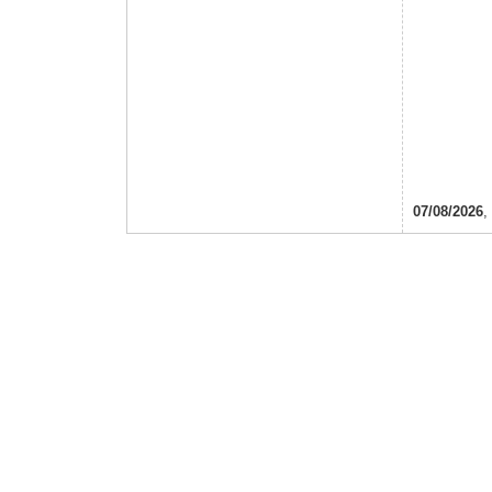
07/08/2026
,