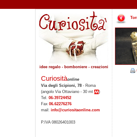
Torn
idee regalo - bomboniere - creazioni
Curiosità
online
Via degli Scipioni, 78
- Roma
(angolo Via Ottaviano - 30 mt
)
Tel.
06-39724452
Fax
06.62276276
mail:
info@curiositaonline.com
P.IVA 08026401003