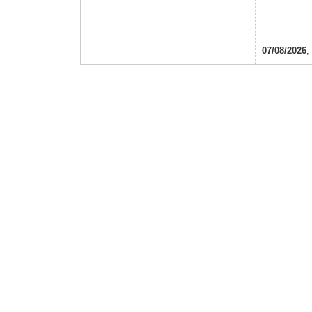
07/08/2026
,