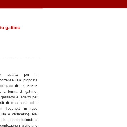
to gattino
one adatta per il
icorrenze. La proposta
lexiglass di cm. 5x5x5
 a forma di gattino,
 gessetto e' adatto per
ti di biancheria ed il
gri fiocchetti in raso
lilla e ciclamino). Nel
oli cuoricini colorati al
confezione il bigliettino