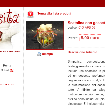
Torna alla lista prodotti
Scatolina con gesset
codice:
C-O-AFB-08
5,90 euro
Prezzo:
re - creazioni
Descrizione Articolo
stampa
Simpatica composizi
8
- Roma
festeggiamento di varie r
- 30 mt
)
include una scatolina in p
ed un gessetto profumato
larghezza circa cm. 4,5. Il
online.com
la profumazione dei casset
tutto e' rifinito da alle
muticolore (avorio, verde, 
prezzo sono inclusi dei picc
cioccolato. E' incluso nella 