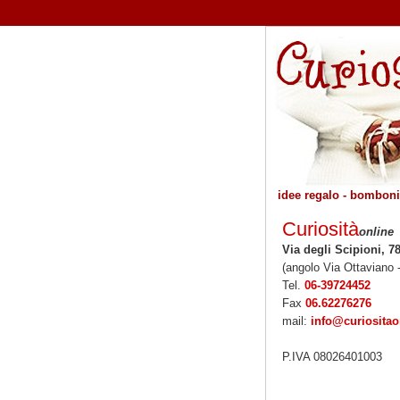
idee regalo - bombonie
Curiosità
online
Via degli Scipioni, 7
(angolo Via Ottaviano 
Tel.
06-39724452
Fax
06.62276276
mail:
info@curiosita
P.IVA 08026401003