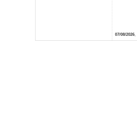
07/08/2026
,