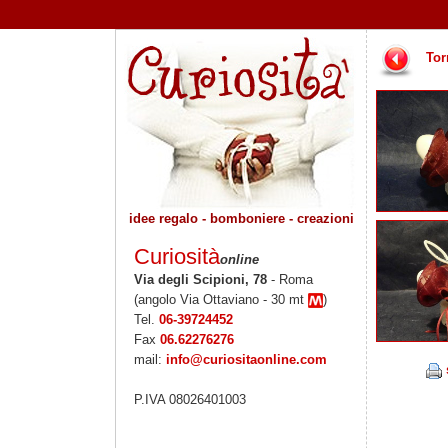
Torn
idee regalo - bomboniere - creazioni
Curiosità
online
Via degli Scipioni, 78
- Roma
(angolo Via Ottaviano - 30 mt
)
Tel.
06-39724452
Fax
06.62276276
mail:
info@curiositaonline.com
P.IVA 08026401003