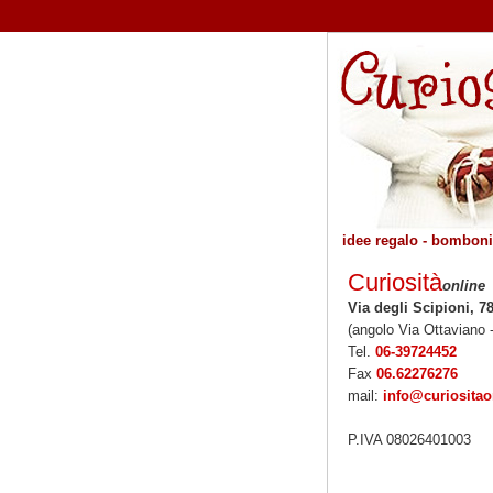
idee regalo - bombonie
Curiosità
online
Via degli Scipioni, 7
(angolo Via Ottaviano 
Tel.
06-39724452
Fax
06.62276276
mail:
info@curiosita
P.IVA 08026401003