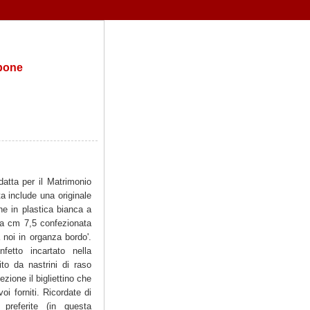
apone
atta per il Matrimonio
ta include una originale
one in plastica bianca a
rca cm 7,5 confezionata
 noi in organza bordo'.
fetto incartato nella
inito da nastrini di raso
ezione il bigliettino che
i forniti. Ricordate di
 preferite (in questa