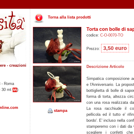
Torna alla lista prodotti
Torta con bolle di s
codice:
C-O-0070-TO
3,50 euro
Prezzo:
re - creazioni
Descrizione Articolo
Simpatica composizione ad
8
- Roma
e l'Anniversario. La propos
- 30 mt
)
bottiglietta di bolle di sap
forma di torta, altezza ci
con una rosa realizzata da
online.com
La rosa racchiude il con
stampa
pellicola ed il tutto e' rif
bordo'. E' incluso nella conf
stamperemo con i dati da vo
scegliere i confetti che