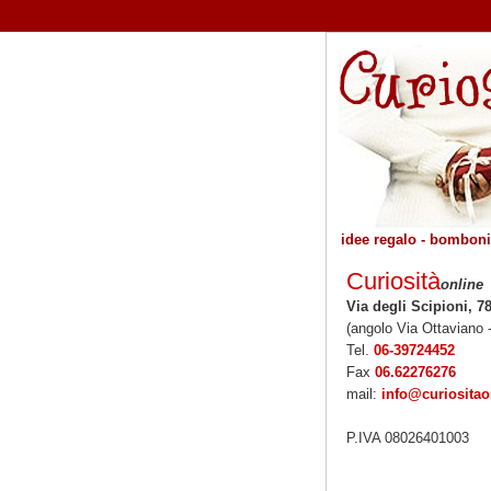
idee regalo - bombonie
Curiosità
online
Via degli Scipioni, 7
(angolo Via Ottaviano 
Tel.
06-39724452
Fax
06.62276276
mail:
info@curiosita
P.IVA 08026401003