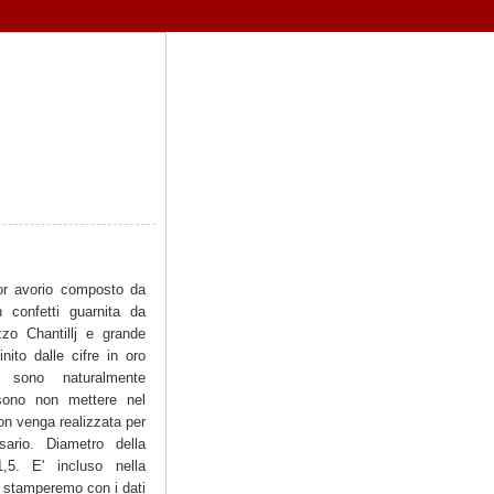
or avorio composto da
n confetti guarnita da
zzo Chantillj e grande
inito dalle cifre in oro
 sono naturalmente
ssono non mettere nel
on venga realizzata per
sario. Diametro della
,5. E' incluso nella
he stamperemo con i dati