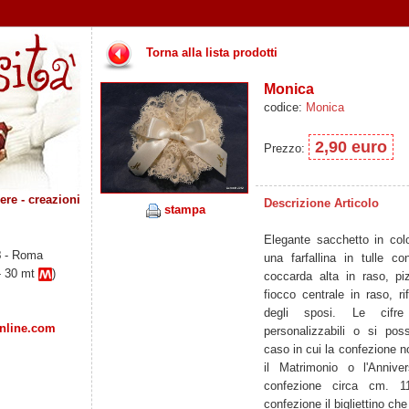
Torna alla lista prodotti
Monica
codice:
Monica
2,90 euro
Prezzo:
re - creazioni
Descrizione Articolo
stampa
Elegante sacchetto in col
8
- Roma
una farfallina in tulle co
- 30 mt
)
coccarda alta in raso, pi
fiocco centrale in raso, rif
degli sposi. Le cifre
online.com
personalizzabili o si po
caso in cui la confezione n
il Matrimonio o l'Anniver
confezione circa cm. 11
confezione il bigliettino c