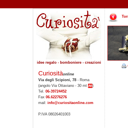
Torn
idee regalo - bomboniere - creazioni
Curiosità
online
Via degli Scipioni, 78
- Roma
(angolo Via Ottaviano - 30 mt
)
Tel.
06-39724452
Fax
06.62276276
mail:
info@curiositaonline.com
P.IVA 08026401003