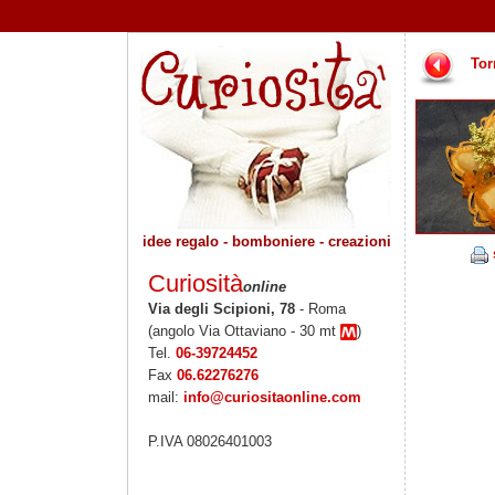
Torn
idee regalo - bomboniere - creazioni
Curiosità
online
Via degli Scipioni, 78
- Roma
(angolo Via Ottaviano - 30 mt
)
Tel.
06-39724452
Fax
06.62276276
mail:
info@curiositaonline.com
P.IVA 08026401003