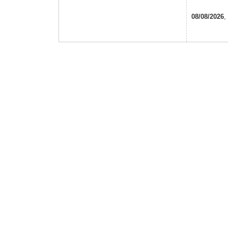
08/08/2026
,