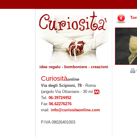
Torn
idee regalo - bomboniere - creazioni
Curiosità
online
Via degli Scipioni, 78
- Roma
(angolo Via Ottaviano - 30 mt
)
Tel.
06-39724452
Fax
06.62276276
mail:
info@curiositaonline.com
P.IVA 08026401003