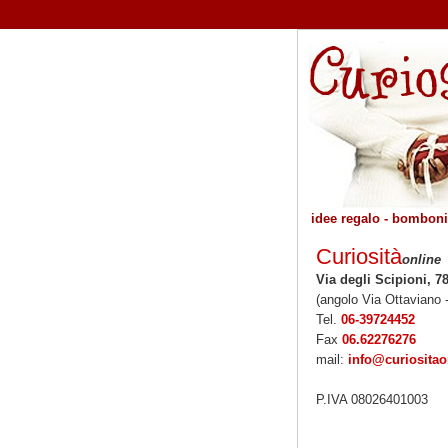
idee regalo - bombonie
Curiosità
online
Via degli Scipioni, 7
(angolo Via Ottaviano 
Tel.
06-39724452
Fax
06.62276276
mail:
info@curiosita
P.IVA 08026401003