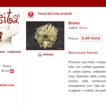
Torna alla lista prodotti
Bruna
codice:
Bruna
2,40 euro
Prezzo:
re - creazioni
Descrizione Articolo
stampa
Prezioso sacchetto compost
8
- Roma
tulle con confetti guarnit
- 30 mt
)
in colore panna, nebbiolin
tinta. Diametro della confe
incluso nella confezion
online.com
stamperemo con i dati da vo
scegliere i confetti che pref