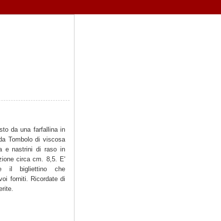
o da una farfallina in
a da Tombolo di viscosa
a e nastrini di raso in
zione circa cm. 8,5. E'
e il bigliettino che
i forniti. Ricordate di
erite.