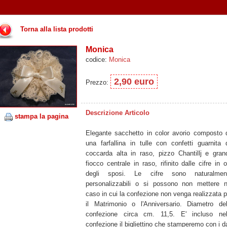
Torna alla lista prodotti
Monica
codice:
Monica
2,90 euro
Prezzo:
Descrizione Articolo
stampa la pagina
Elegante sacchetto in color avorio composto 
una farfallina in tulle con confetti guarnita 
coccarda alta in raso, pizzo Chantillj e gran
fiocco centrale in raso, rifinito dalle cifre in o
degli sposi. Le cifre sono naturalmen
personalizzabili o si possono non mettere n
caso in cui la confezione non venga realizzata p
il Matrimonio o l'Anniversario. Diametro del
confezione circa cm. 11,5. E' incluso nel
confezione il bigliettino che stamperemo con i da