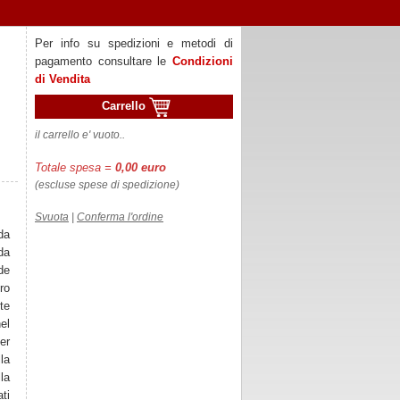
Per info su spedizioni e metodi di
pagamento consultare le
Condizioni
di Vendita
Carrello
il carrello e' vuoto..
Totale spesa =
0,00 euro
(escluse spese di spedizione)
Svuota
|
Conferma l'ordine
da
da
de
ro
te
el
er
la
la
ti